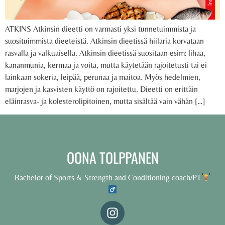
ATKINS Atkinsin dieetti on varmasti yksi tunnetuimmista ja
suosituimmista dieeteistä. Atkinsin dieetissä hiilaria korvataan
rasvalla ja valkuaisella. Atkinsin dieetissä suositaan esim: lihaa,
kananmunia, kermaa ja voita, mutta käytetään rajoitetusti tai ei
lainkaan sokeria, leipää, perunaa ja maitoa. Myös hedelmien,
marjojen ja kasvisten käyttö on rajoitettu. Dieetti on erittäin
eläinrasva- ja kolesterolipitoinen, mutta sisältää vain vähän […]
OONA TOLPPANEN
Bachelor of Sports & Strength and Conditioning coach/PT