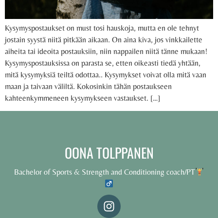
Kysymyspostaukset on must tosi hauskoja, mutta en ole tehnyt
jostain syystä niitä pitkään aikaan. On aina kiva, jos vinkkailette
aiheita tai ideoita postauksiin, niin nappailen niitä tänne mukaan!
Kysymyspostauksissa on parasta se, etten oikeasti tiedä yhtään,
mitä kysymyksiä teiltä odottaa.. Kysymykset voivat olla mitä vaan
maan ja taivaan väliltä. Kokosinkin tähän postaukseen
kahteenkymmeneen kysymykseen vastaukset. […]
OONA TOLPPANEN
Bachelor of Sports & Strength and Conditioning coach/PT