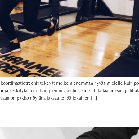
 koordinaatiotreenit tekevät melkein enemmän hyvää mielelle kuin polv
u ja keskitytään erittäin pieniin asioihin, kuten liikelaajuuksiin ja li
a, vaan on pakko nöyränä jaksaa tehdä jokainen […]