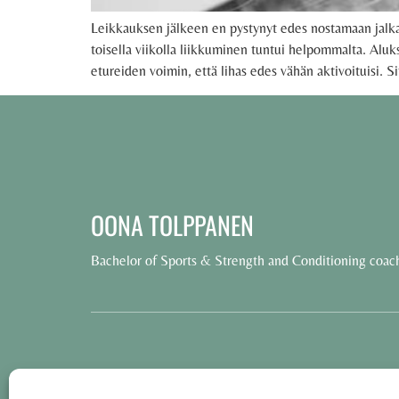
Leikkauksen jälkeen en pystynyt edes nostamaan jalkaa 
toisella viikolla liikkuminen tuntui helpommalta. Aluks
etureiden voimin, että lihas edes vähän aktivoituisi. Si
OONA TOLPPANEN
Bachelor of Sports & Strength and Conditioning coac
© 2025 Oona Tolppanen – All rights reserved