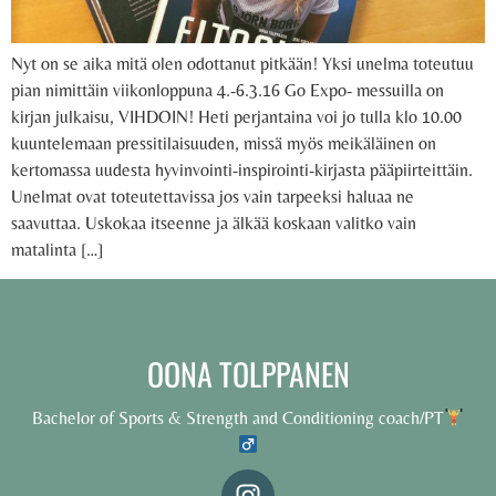
Nyt on se aika mitä olen odottanut pitkään! Yksi unelma toteutuu
pian nimittäin viikonloppuna 4.-6.3.16 Go Expo- messuilla on
kirjan julkaisu, VIHDOIN! Heti perjantaina voi jo tulla klo 10.00
kuuntelemaan pressitilaisuuden, missä myös meikäläinen on
kertomassa uudesta hyvinvointi-inspirointi-kirjasta pääpiirteittäin.
Unelmat ovat toteutettavissa jos vain tarpeeksi haluaa ne
saavuttaa. Uskokaa itseenne ja älkää koskaan valitko vain
matalinta […]
OONA TOLPPANEN
Bachelor of Sports & Strength and Conditioning coach/PT