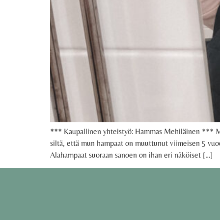
*** Kaupallinen yhteistyö: Hammas Mehiläinen *** Mon
siltä, että mun hampaat on muuttunut viimeisen 5 vuod
Alahampaat suoraan sanoen on ihan eri näköiset […]