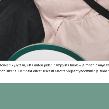
esti kysytään, että miten pidän hampaista huolen ja miten hampaani ov
en aikana. Hampaat olivat selvästi astetta värjääntyneemmät ja alaha