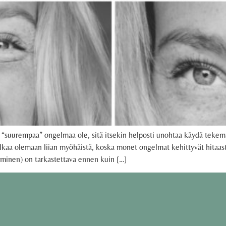
“suurempaa” ongelmaa ole, sitä itsekin helposti unohtaa käydä tekemä
kaa olemaan liian myöhäistä, koska monet ongelmat kehittyvät hitaasti 
tyminen) on tarkastettava ennen kuin […]