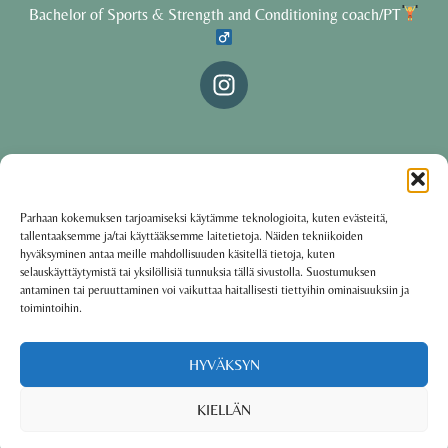
Bachelor of Sports & Strength and Conditioning coach/PT
© 2025 Oona Tolppanen – All rights reserved
Parhaan kokemuksen tarjoamiseksi käytämme teknologioita, kuten evästeitä,
tallentaaksemme ja/tai käyttääksemme laitetietoja. Näiden tekniikoiden
·
Käyttöehdot
Tietosuojakäytäntö
hyväksyminen antaa meille mahdollisuuden käsitellä tietoja, kuten
selauskäyttäytymistä tai yksilöllisiä tunnuksia tällä sivustolla. Suostumuksen
antaminen tai peruuttaminen voi vaikuttaa haitallisesti tiettyihin ominaisuuksiin ja
toimintoihin.
Oona Tolppanen · Finland
Powered by
Group coaching software CoCoach
HYVÄKSYN
KIELLÄN