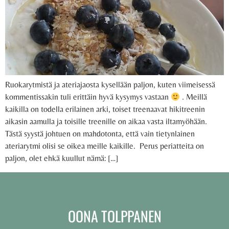
Ruokarytmistä ja ateriajaosta kysellään paljon, kuten viimeisessä
kommentissakin tuli erittäin hyvä kysymys vastaan
. Meillä
kaikilla on todella erilainen arki, toiset treenaavat hikitreenin
aikasin aamulla ja toisille treenille on aikaa vasta iltamyöhään.
Tästä syystä johtuen on mahdotonta, että vain tietynlainen
ateriarytmi olisi se oikea meille kaikille. Perus periatteita on
paljon, olet ehkä kuullut nämä: […]
OONA TOLPPANEN