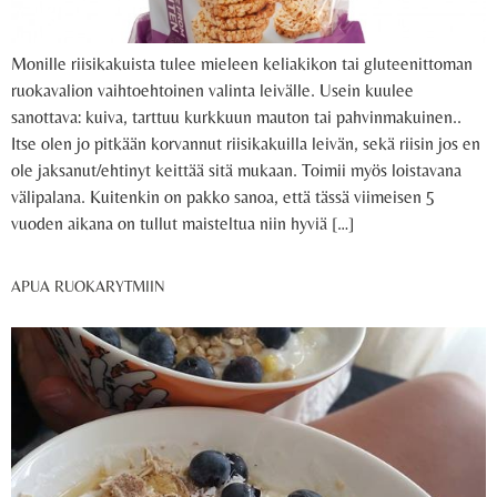
Monille riisikakuista tulee mieleen keliakikon tai gluteenittoman
ruokavalion vaihtoehtoinen valinta leivälle. Usein kuulee
sanottava: kuiva, tarttuu kurkkuun mauton tai pahvinmakuinen..
Itse olen jo pitkään korvannut riisikakuilla leivän, sekä riisin jos en
ole jaksanut/ehtinyt keittää sitä mukaan. Toimii myös loistavana
välipalana. Kuitenkin on pakko sanoa, että tässä viimeisen 5
vuoden aikana on tullut maisteltua niin hyviä […]
APUA RUOKARYTMIIN