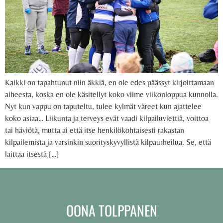
Kaikki on tapahtunut niin äkkiä, en ole edes päässyt kirjoittamaan
aiheesta, koska en ole käsitellyt koko viime viikonloppua kunnolla.
Nyt kun vappu on taputeltu, tulee kylmät väreet kun ajattelee
koko asiaa… Liikunta ja terveys evät vaadi kilpailuviettiä, voittoa
tai häviötä, mutta ai että itse henkilökohtaisesti rakastan
kilpailemista ja varsinkin suorityskyvyllistä kilpaurheilua. Se, että
laittaa itsestä […]
OONA TOLPPANEN