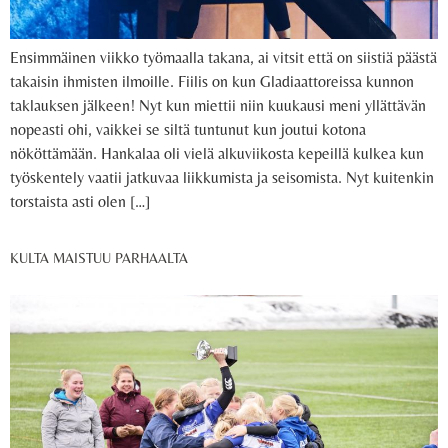
Ensimmäinen viikko työmaalla takana, ai vitsit että on siistiä päästä
takaisin ihmisten ilmoille. Fiilis on kun Gladiaattoreissa kunnon
taklauksen jälkeen! Nyt kun miettii niin kuukausi meni yllättävän
nopeasti ohi, vaikkei se siltä tuntunut kun joutui kotona
nököttämään. Hankalaa oli vielä alkuviikosta kepeillä kulkea kun
työskentely vaatii jatkuvaa liikkumista ja seisomista. Nyt kuitenkin
torstaista asti olen […]
KULTA MAISTUU PARHAALTA