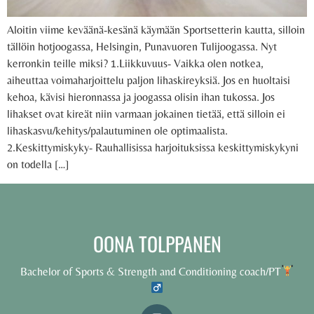
Aloitin viime keväänä-kesänä käymään Sportsetterin kautta, silloin
tällöin hotjoogassa, Helsingin, Punavuoren Tulijoogassa. Nyt
kerronkin teille miksi? 1.Liikkuvuus- Vaikka olen notkea,
aiheuttaa voimaharjoittelu paljon lihaskireyksiä. Jos en huoltaisi
kehoa, kävisi hieronnassa ja joogassa olisin ihan tukossa. Jos
lihakset ovat kireät niin varmaan jokainen tietää, että silloin ei
lihaskasvu/kehitys/palautuminen ole optimaalista.
2.Keskittymiskyky- Rauhallisissa harjoituksissa keskittymiskykyni
on todella […]
OONA TOLPPANEN
Bachelor of Sports & Strength and Conditioning coach/PT