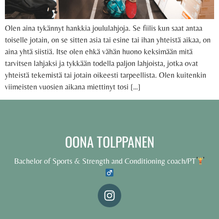
Olen aina tykännyt hankkia joululahjoja. Se fiilis kun saat antaa
toiselle jotain, on se sitten asia tai esine tai ihan yhteistä aikaa, on
aina yhtä siistiä. Itse olen ehkä vähän huono keksimään mitä
tarvitsen lahjaksi ja tykkään todella paljon lahjoista, jotka ovat
yhteistä tekemistä tai jotain oikeesti tarpeellista. Olen kuitenkin
viimeisten vuosien aikana miettinyt tosi […]
OONA TOLPPANEN
Bachelor of Sports & Strength and Conditioning coach/PT