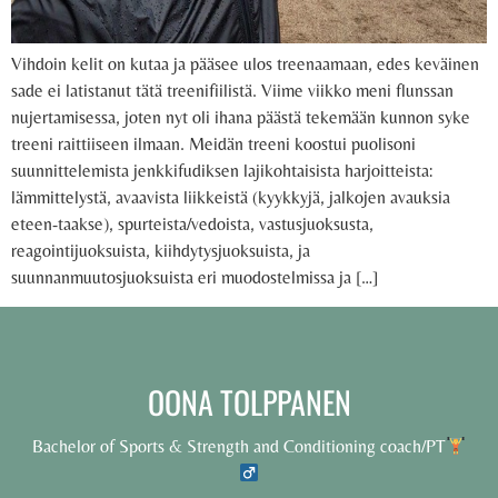
Vihdoin kelit on kutaa ja pääsee ulos treenaamaan, edes keväinen
sade ei latistanut tätä treenifiilistä. Viime viikko meni flunssan
nujertamisessa, joten nyt oli ihana päästä tekemään kunnon syke
treeni raittiiseen ilmaan. Meidän treeni koostui puolisoni
suunnittelemista jenkkifudiksen lajikohtaisista harjoitteista:
lämmittelystä, avaavista liikkeistä (kyykkyjä, jalkojen avauksia
eteen-taakse), spurteista/vedoista, vastusjuoksusta,
reagointijuoksuista, kiihdytysjuoksuista, ja
suunnanmuutosjuoksuista eri muodostelmissa ja […]
OONA TOLPPANEN
Bachelor of Sports & Strength and Conditioning coach/PT