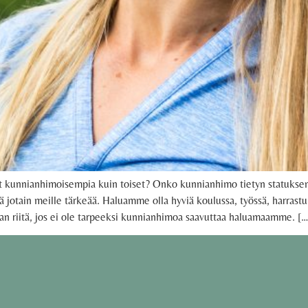
 kunnianhimoisempia kuin toiset? Onko kunnianhimo tietyn statuksen ha
jotain meille tärkeää. Haluamme olla hyviä koulussa, työssä, harrastuk
n riitä, jos ei ole tarpeeksi kunnianhimoa saavuttaa haluamaamme. […