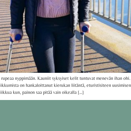
olo rupeaa nyppimään. Kauniit syksyiset kelit tuntuvat menevän ihan 
ikkumista on hankaloittanut kierukan liitäntä, eturistisiteen uusimisen
ikkua kun, painon saa pitää vain oikealla […]