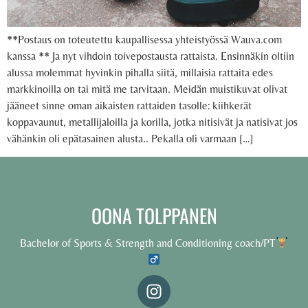
**Postaus on toteutettu kaupallisessa yhteistyössä Wauva.com
kanssa ** Ja nyt vihdoin toivepostausta rattaista. Ensinnäkin oltiin
alussa molemmat hyvinkin pihalla siitä, millaisia rattaita edes
markkinoilla on tai mitä me tarvitaan. Meidän muistikuvat olivat
jääneet sinne oman aikaisten rattaiden tasolle: kiihkerät
koppavaunut, metallijaloilla ja korilla, jotka nitisivät ja natisivat jos
vähänkin oli epätasainen alusta.. Pekalla oli varmaan […]
OONA TOLPPANEN
Bachelor of Sports & Strength and Conditioning coach/PT