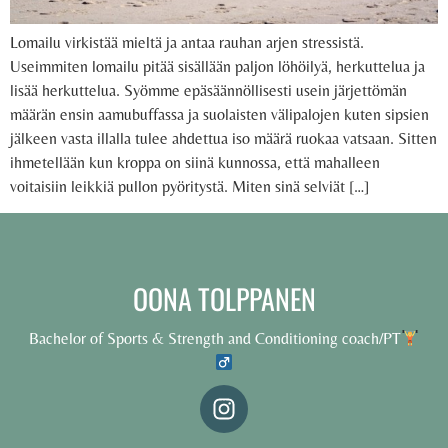
Lomailu virkistää mieltä ja antaa rauhan arjen stressistä.
Useimmiten lomailu pitää sisällään paljon löhöilyä, herkuttelua ja
lisää herkuttelua. Syömme epäsäännöllisesti usein järjettömän
määrän ensin aamubuffassa ja suolaisten välipalojen kuten sipsien
jälkeen vasta illalla tulee ahdettua iso määrä ruokaa vatsaan. Sitten
ihmetellään kun kroppa on siinä kunnossa, että mahalleen
voitaisiin leikkiä pullon pyöritystä. Miten sinä selviät […]
OONA TOLPPANEN
Bachelor of Sports & Strength and Conditioning coach/PT