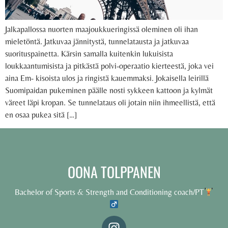
Jalkapallossa nuorten maajoukkueringissä oleminen oli ihan
mieletöntä. Jatkuvaa jännitystä, tunnelatausta ja jatkuvaa
suorituspainetta. Kärsin samalla kuitenkin lukuisista
loukkaantumisista ja pitkästä polvi-operaatio kierteestä, joka vei
aina Em- kisoista ulos ja ringistä kauemmaksi. Jokaisella leirillä
Suomipaidan pukeminen päälle nosti sykkeen kattoon ja kylmät
väreet läpi kropan. Se tunnelataus oli jotain niin ihmeellistä, että
en osaa pukea sitä […]
OONA TOLPPANEN
Bachelor of Sports & Strength and Conditioning coach/PT