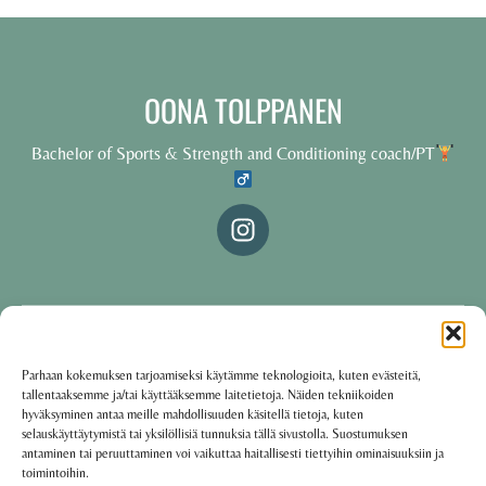
OONA TOLPPANEN
Bachelor of Sports & Strength and Conditioning coach/PT
© 2025 Oona Tolppanen – All rights reserved
Parhaan kokemuksen tarjoamiseksi käytämme teknologioita, kuten evästeitä,
tallentaaksemme ja/tai käyttääksemme laitetietoja. Näiden tekniikoiden
·
Käyttöehdot
Tietosuojakäytäntö
hyväksyminen antaa meille mahdollisuuden käsitellä tietoja, kuten
selauskäyttäytymistä tai yksilöllisiä tunnuksia tällä sivustolla. Suostumuksen
antaminen tai peruuttaminen voi vaikuttaa haitallisesti tiettyihin ominaisuuksiin ja
toimintoihin.
Oona Tolppanen · Finland