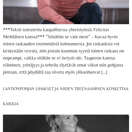
***Teksti toteutettu kaupallisessa yhteistyössä: Felicitas
Mehiläisen kanssa*** ”Siinähän se vain meni” – Kuvaa hyvin
toisen raskauden ensimmäistä kolmannesta. Jos raskauksia voi
keskenään verrata, niin jostain kumman syystä toinen raskaus on
nopeampi, vaikka sitähän se ei tietysti ole. Taaperon kanssa
eläminen, yrittäjyys ja urheilu täyttävät omat viikot niin pohjasta
pintaan, että pöydältä saa siivota myös ylikuohuovat […]
LANTIONPOHJAN LIHAKSET JA NIIDEN TREENAAMINEN KOSKETTAA
KAIKKIA