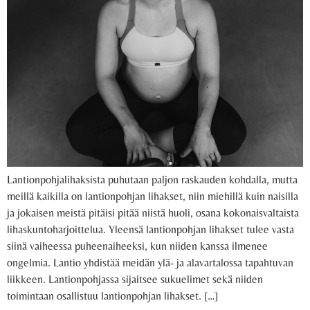
Lantionpohjalihaksista puhutaan paljon raskauden kohdalla, mutta
meillä kaikilla on lantionpohjan lihakset, niin miehillä kuin naisilla
ja jokaisen meistä pitäisi pitää niistä huoli, osana kokonaisvaltaista
lihaskuntoharjoittelua. Yleensä lantionpohjan lihakset tulee vasta
siinä vaiheessa puheenaiheeksi, kun niiden kanssa ilmenee
ongelmia. Lantio yhdistää meidän ylä- ja alavartalossa tapahtuvan
liikkeen. Lantionpohjassa sijaitsee sukuelimet sekä niiden
toimintaan osallistuu lantionpohjan lihakset. […]