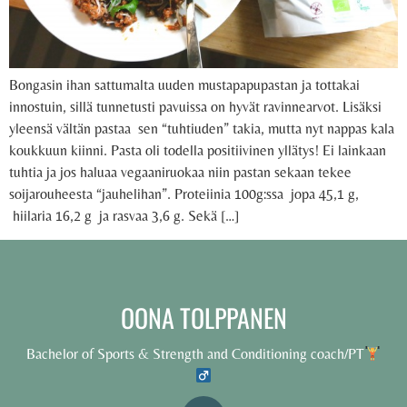
Bongasin ihan sattumalta uuden mustapapupastan ja tottakai
innostuin, sillä tunnetusti pavuissa on hyvät ravinnearvot. Lisäksi
yleensä vältän pastaa sen “tuhtiuden” takia, mutta nyt nappas kala
koukkuun kiinni. Pasta oli todella positiivinen yllätys! Ei lainkaan
tuhtia ja jos haluaa vegaaniruokaa niin pastan sekaan tekee
soijarouheesta “jauhelihan”. Proteiinia 100g:ssa jopa 45,1 g,
hiilaria 16,2 g ja rasvaa 3,6 g. Sekä […]
OONA TOLPPANEN
Bachelor of Sports & Strength and Conditioning coach/PT