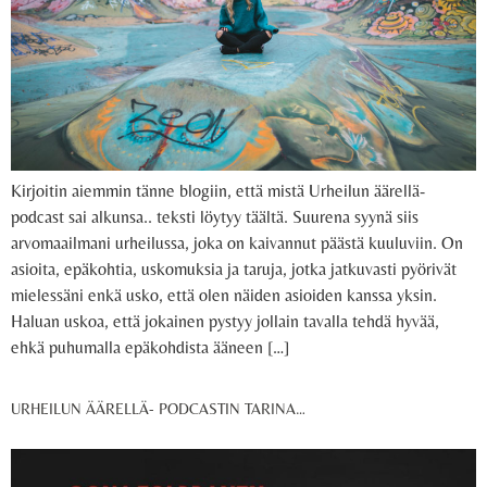
Kirjoitin aiemmin tänne blogiin, että mistä Urheilun äärellä-
podcast sai alkunsa.. teksti löytyy täältä. Suurena syynä siis
arvomaailmani urheilussa, joka on kaivannut päästä kuuluviin. On
asioita, epäkohtia, uskomuksia ja taruja, jotka jatkuvasti pyörivät
mielessäni enkä usko, että olen näiden asioiden kanssa yksin.
Haluan uskoa, että jokainen pystyy jollain tavalla tehdä hyvää,
ehkä puhumalla epäkohdista ääneen […]
URHEILUN ÄÄRELLÄ- PODCASTIN TARINA…