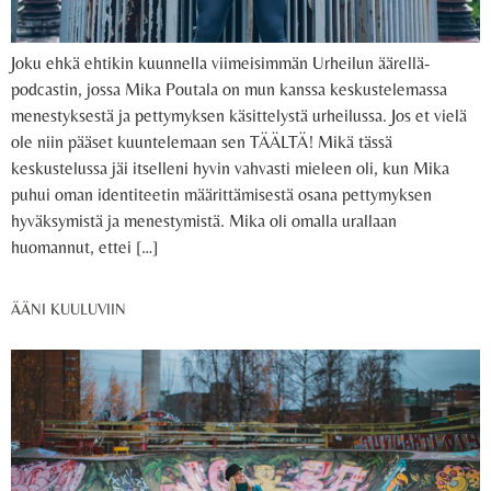
Joku ehkä ehtikin kuunnella viimeisimmän Urheilun äärellä-
podcastin, jossa Mika Poutala on mun kanssa keskustelemassa
menestyksestä ja pettymyksen käsittelystä urheilussa. Jos et vielä
ole niin pääset kuuntelemaan sen TÄÄLTÄ! Mikä tässä
keskustelussa jäi itselleni hyvin vahvasti mieleen oli, kun Mika
puhui oman identiteetin määrittämisestä osana pettymyksen
hyväksymistä ja menestymistä. Mika oli omalla urallaan
huomannut, ettei […]
ÄÄNI KUULUVIIN