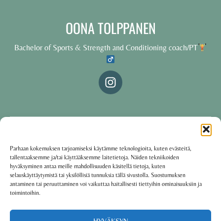
OONA TOLPPANEN
Bachelor of Sports & Strength and Conditioning coach/PT
© 2025 Oona Tolppanen – All rights reserved
Parhaan kokemuksen tarjoamiseksi käytämme teknologioita, kuten evästeitä,
tallentaaksemme ja/tai käyttääksemme laitetietoja. Näiden tekniikoiden
·
Käyttöehdot
Tietosuojakäytäntö
hyväksyminen antaa meille mahdollisuuden käsitellä tietoja, kuten
selauskäyttäytymistä tai yksilöllisiä tunnuksia tällä sivustolla. Suostumuksen
antaminen tai peruuttaminen voi vaikuttaa haitallisesti tiettyihin ominaisuuksiin ja
toimintoihin.
Oona Tolppanen · Finland
Powered by
Group coaching software CoCoach
HYVÄKSYN