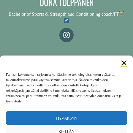
OONA TOLPPANEN
Bachelor of Sports & Strength and Conditioning coach/PT
© 2025 Oona Tolppanen – All rights reserved
Parhaan kokemuksen tarjoamiseksi käytämme teknologioita, kuten evästeitä,
tallentaaksemme ja/tai käyttääksemme laitetietoja. Näiden tekniikoiden
·
Käyttöehdot
Tietosuojakäytäntö
hyväksyminen antaa meille mahdollisuuden käsitellä tietoja, kuten
selauskäyttäytymistä tai yksilöllisiä tunnuksia tällä sivustolla. Suostumuksen
antaminen tai peruuttaminen voi vaikuttaa haitallisesti tiettyihin ominaisuuksiin ja
toimintoihin.
Oona Tolppanen · Finland
Powered by
Group coaching software CoCoach
HYVÄKSYN
KIELLÄN