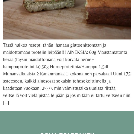
Tässä huikea resepti tähän ihanaan gluteenittomaan ja
maidottomaan proteiinileipään!!! AINEKSIA: 60g Maustamatonta
heraa (täysin maidottomana voit korvata herne+
hamppuproteiinilla) 50g Herneproteiinia/Hamppu 1,5dl
Munanvalkuaista 2 Kananmunaa 1 kokonainen parsakaali Uuni 175
asteeseen, kaikki ainesosat sekaisin tehosekoittimella ja
kaadetaan vuokaan. 25-35 min valmistusaika uunissa riittää,
veitsellä voit vielä pistää leipään ja jos mitään ei tartu veitseen niin
[…]