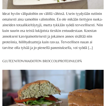
Ideat hyviin välipaloihin on välillä vähissä. Usein tyydytään rutiinin
omaisesti aina samoihin valintoihin. En ole mikään tiettyjen ruoka-
aineiden totaalikieltäytyjä, mutta tykkään syödä terveellisesti. Niin
kuin suurin osa teistä lukijoista tiesikin entuudestaan. Koostan
annokseni kasvipainotteisesti ja jokainen annos sisältää niin
proteiinia, hiilihydraatteja kuin rasvaa. Terveellisen ruuan ai
tarvitse olla tylsää ja jo pienellä panostuksella, voi syödä […]
GLUTEENITON/MAIDOTON BROCCOLIPROTEIINILEIPÄ