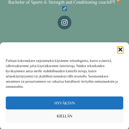
Bachelor of Sports & Strength and Conditioning coach/PT
© 2025 Oona Tolppanen – All rights reserved
Parhaan kokemuksen tarjoamiseksi käytämme teknologioita, kuten evästeitä,
tallentaaksemme ja/tai käyttääksemme laitetietoja. Näiden tekniikoiden
·
Käyttöehdot
Tietosuojakäytäntö
hyväksyminen antaa meille mahdollisuuden käsitellä tietoja, kuten
selauskäyttäytymistä tai yksilöllisiä tunnuksia tällä sivustolla. Suostumuksen
antaminen tai peruuttaminen voi vaikuttaa haitallisesti tiettyihin ominaisuuksiin ja
toimintoihin.
Oona Tolppanen · Finland
Powered by
Group coaching software CoCoach
HYVÄKSYN
KIELLÄN