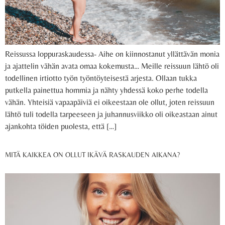
Reissussa loppuraskaudessa- Aihe on kiinnostanut yllättävän monia
ja ajattelin vähän avata omaa kokemusta… Meille reissuun lähtö oli
todellinen irtiotto työn työntöyteisestä arjesta. Ollaan tukka
putkella painettua hommia ja nähty yhdessä koko perhe todella
vähän. Yhteisiä vapaapäiviä ei oikeestaan ole ollut, joten reissuun
lähtö tuli todella tarpeeseen ja juhannusviikko oli oikeastaan ainut
ajankohta töiden puolesta, että […]
MITÄ KAIKKEA ON OLLUT IKÄVÄ RASKAUDEN AIKANA?