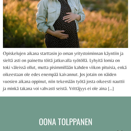
Opiskelujen aikana starttasin jo oman yritystoiminnan käyntiin ja
sieltä asti on painettu töitä jatkuvalla syötöllä. Lyhyitä lomia on
toki väleissä ollut, mutta pisimmillään kahden viikon pituisia, enkä
oikeestaan ole edes enempää kaivannut. Jos jotain on näiden
vuosien aikana oppinut, niin tekemään työtä josta oikeesti nauttii
ja minkä takana voi vahvasti seistä. Yrittäjyys ei ole aina […]
OONA TOLPPANEN