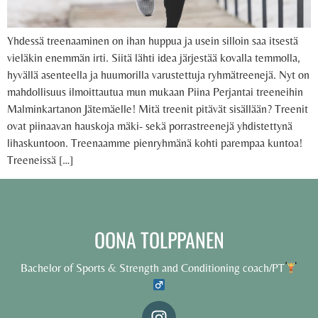
Yhdessä treenaaminen on ihan huppua ja usein silloin saa itsestä
vieläkin enemmän irti. Siitä lähti idea järjestää kovalla temmolla,
hyvällä asenteella ja huumorilla varustettuja ryhmätreenejä. Nyt on
mahdollisuus ilmoittautua mun mukaan Piina Perjantai treeneihin
Malminkartanon Jätemäelle! Mitä treenit pitävät sisällään? Treenit
ovat piinaavan hauskoja mäki- sekä porrastreenejä yhdistettynä
lihaskuntoon. Treenaamme pienryhmänä kohti parempaa kuntoa!
Treeneissä […]
OONA TOLPPANEN
Bachelor of Sports & Strength and Conditioning coach/PT