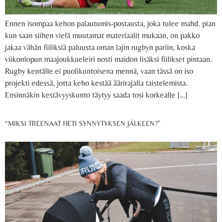
Ennen isompaa kehon palautumis-postausta, joka tulee mahd. pian
kun saan siihen vielä muutamat materiaalit mukaan, on pakko
jakaa vähän fiiliksiä paluusta oman lajin rugbyn pariin, koska
viikonlopun maajoukkueleiri nosti maidon lisäksi fiilikset pintaan.
Rugby kentälle ei puolikuntoisena mennä, vaan tässä on iso
projekti edessä, jotta keho kestää äärirajalla taistelemista.
Ensinnäkin kestävyyskunto täytyy saada tosi korkealle […]
“MIKSI TREENAAT HETI SYNNYTYKSEN JÄLKEEN?”