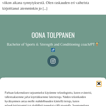
viikon aikana synnytyksestä. Olen raskauden eri vaiheista
kirjoittanut aiemminkin jo […]
OONA TOLPPANEN
Bachelor of Sports & Strength and Conditioning coach/PT
© 2025 Oona Tolppanen – All rights reserved
Parhaan kokemuksen tarjoamiseksi käytämme teknologioita, kuten evästeitä,
tallentaaksemme ja/tai käyttääksemme laitetietoja. Näiden tekniikoiden
·
Käyttöehdot
Tietosuojakäytäntö
hyväksyminen antaa meille mahdollisuuden käsitellä tietoja, kuten
selauskäyttäytymistä tai yksilöllisiä tunnuksia tällä sivustolla. Suostumuksen