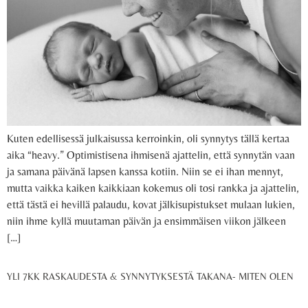
Kuten edellisessä julkaisussa kerroinkin, oli synnytys tällä kertaa
aika “heavy.” Optimistisena ihmisenä ajattelin, että synnytän vaan
ja samana päivänä lapsen kanssa kotiin. Niin se ei ihan mennyt,
mutta vaikka kaiken kaikkiaan kokemus oli tosi rankka ja ajattelin,
että tästä ei hevillä palaudu, kovat jälkisupistukset mulaan lukien,
niin ihme kyllä muutaman päivän ja ensimmäisen viikon jälkeen
[…]
YLI 7KK RASKAUDESTA & SYNNYTYKSESTÄ TAKANA- MITEN OLEN