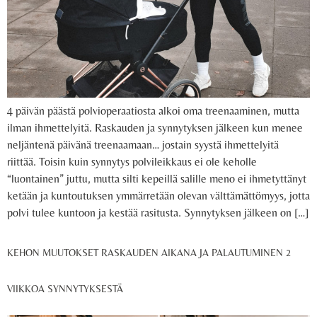
4 päivän päästä polvioperaatiosta alkoi oma treenaaminen, mutta
ilman ihmettelyitä. Raskauden ja synnytyksen jälkeen kun menee
neljäntenä päivänä treenaamaan… jostain syystä ihmettelyitä
riittää. Toisin kuin synnytys polvileikkaus ei ole keholle
“luontainen” juttu, mutta silti kepeillä salille meno ei ihmetyttänyt
ketään ja kuntoutuksen ymmärretään olevan välttämättömyys, jotta
polvi tulee kuntoon ja kestää rasitusta. Synnytyksen jälkeen on […]
KEHON MUUTOKSET RASKAUDEN AIKANA JA PALAUTUMINEN 2
VIIKKOA SYNNYTYKSESTÄ