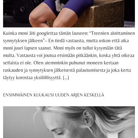
Kuinka moni äiti googlettaa tämän lauseen: “Treenien aloittaminen
synnytyksen jälkeen”– En tiedä vastausta, mutta uskon että aika
moni juuri lapsen saanut. Moni myös on tullut kysymään tätä
multa. Vastausta voi joutua etsimään pitkäänkin, koska yhtä oikeaa
sellaista ei ole. Olen aiemminkin puhunut moneen kertaan
raskauden ja synnytyksen jälkeisestä palautumisesta ja joka kerta
täytyy korostaa yksilöllisyyttä. […]
ENSIMMÄINEN KUUKAUSI UUDEN ARJEN KESKELLÄ