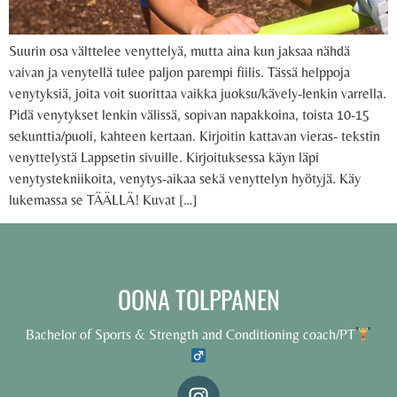
Suurin osa välttelee venyttelyä, mutta aina kun jaksaa nähdä
vaivan ja venytellä tulee paljon parempi fiilis. Tässä helppoja
venytyksiä, joita voit suorittaa vaikka juoksu/kävely-lenkin varrella.
Pidä venytykset lenkin välissä, sopivan napakkoina, toista 10-15
sekunttia/puoli, kahteen kertaan. Kirjoitin kattavan vieras- tekstin
venyttelystä Lappsetin sivuille. Kirjoituksessa käyn läpi
venytystekniikoita, venytys-aikaa sekä venyttelyn hyötyjä. Käy
lukemassa se TÄÄLLÄ! Kuvat […]
OONA TOLPPANEN
Bachelor of Sports & Strength and Conditioning coach/PT