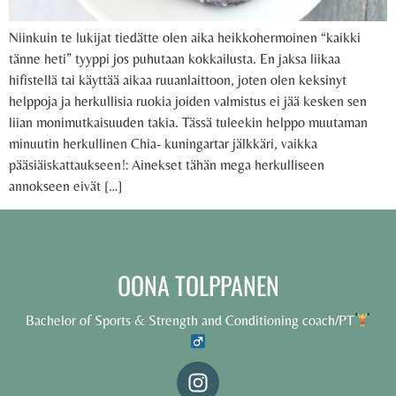
Niinkuin te lukijat tiedätte olen aika heikkohermoinen “kaikki
tänne heti” tyyppi jos puhutaan kokkailusta. En jaksa liikaa
hifistellä tai käyttää aikaa ruuanlaittoon, joten olen keksinyt
helppoja ja herkullisia ruokia joiden valmistus ei jää kesken sen
liian monimutkaisuuden takia. Tässä tuleekin helppo muutaman
minuutin herkullinen Chia- kuningartar jälkkäri, vaikka
pääsiäiskattaukseen!: Ainekset tähän mega herkulliseen
annokseen eivät […]
OONA TOLPPANEN
Bachelor of Sports & Strength and Conditioning coach/PT