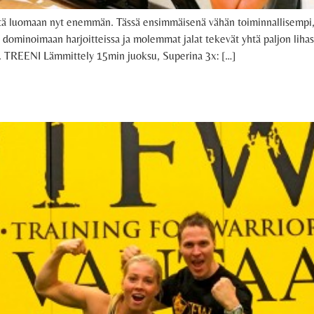
iitä luomaan nyt enemmän. Tässä ensimmäisenä vähän toiminnallisempi, t
y dominoimaan harjoitteissa ja molemmat jalat tekevät yhtä paljon lihast
isi. TREENI Lämmittely 15min juoksu, Superina 3x: […]