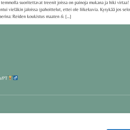
temmolla suoritettavat treenit joissa on painoja mukana ja hiki virtaa! 
i vieläkin jaloissa (pahoittelut, ettei ole liikekuvia. Kysykää jos selo
erina: Reiden koukistus maaten & […]
h/PT