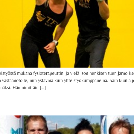
teistyössä mukana fysioterapeuttini ja vielä ison henkisen tuen Jarno 
aanotolle, niin ystävinä kuin yhteistyökumppaneina. Sain kuulla jonki
mäksi. Hän nimittäin […]