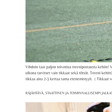
Vihdoin taas paljon toivottua treenipostausta kehiin! V
ulkona tarvitset vain tikkaat sekä tötsät. Treeni kehi
tikkaa aina 2-3 kertaa sama etenemistyyli. ( Tikkaat vo
RÄJÄHTÄVÄ, STAATTINEN JA TOIMINNALLISEMPI JALKA