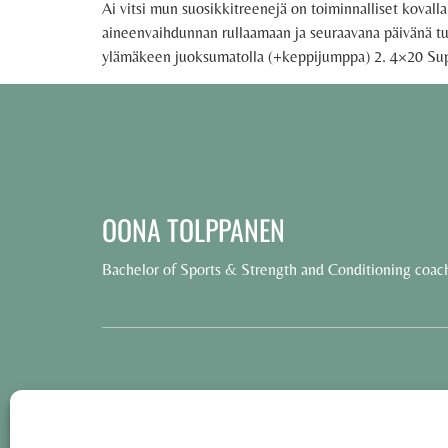
Ai vitsi mun suosikkitreenejä on toiminnalliset kovalla 
aineenvaihdunnan rullaamaan ja seuraavana päivänä tuntu
ylämäkeen juoksumatolla (+keppijumppa) 2. 4×20 Sup
OONA TOLPPANEN
Bachelor of Sports & Strength and Conditioning coac
© 2025 Oona Tolppanen – All rights reserved
·
Käyttöehdot
Tietosuojakäytäntö