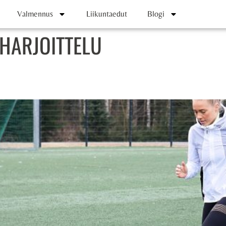
Valmennus
Liikuntaedut
Blogi
 HARJOITTELU