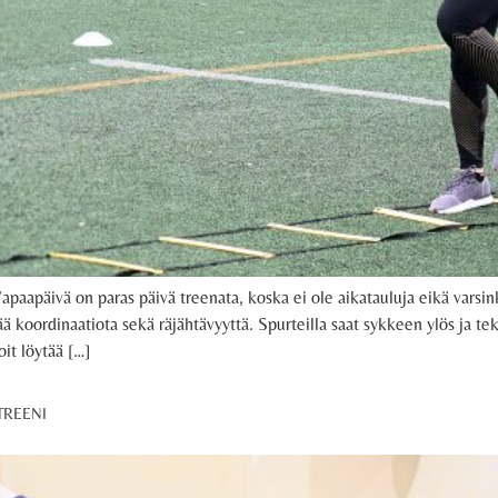
apaapäivä on paras päivä treenata, koska ei ole aikatauluja eikä varsin
ttää koordinaatiota sekä räjähtävyyttä. Spurteilla saat sykkeen ylös ja
it löytää […]
TREENI