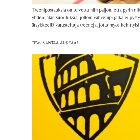
Treenipostauksia on toivottu niin paljon, että pyrin n
yhden jalan suorituksia, jolloin vahvempi jalka ei pyst
ärsykkeellä varusteltuja treenejä, jotta myös kehitty
TFW- VANTAA AUKEAA!