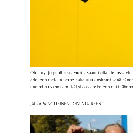
Olen nyt jo puolitoista vuotta saanut olla hienossa yh
edelleen meidän perhe hakeutuu ensimmäisenä hänen vast
unelmiin uskomisen lisäksi ottaa askeleen niitä lähem
JALKAPAINOTTEINEN TOIMINTATREENI!