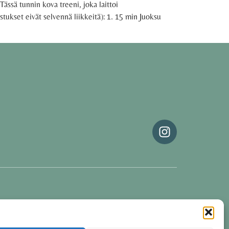
Tässä tunnin kova treeni, joka laittoi
stukset eivät selvennä liikkeitä): 1. 15 min Juoksu
Oona Tolppanen · Finland
Group coaching software CoCoach
Powered by