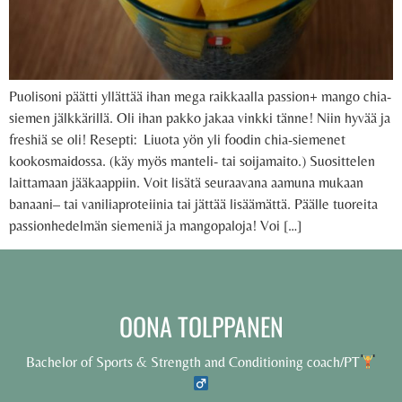
Puolisoni päätti yllättää ihan mega raikkaalla passion+ mango chia-
siemen jälkkärillä. Oli ihan pakko jakaa vinkki tänne! Niin hyvää ja
freshiä se oli! Resepti: Liuota yön yli foodin chia-siemenet
kookosmaidossa. (käy myös manteli- tai soijamaito.) Suosittelen
laittamaan jääkaappiin. Voit lisätä seuraavana aamuna mukaan
banaani– tai vaniliaproteiinia tai jättää lisäämättä. Päälle tuoreita
passionhedelmän siemeniä ja mangopaloja! Voi […]
OONA TOLPPANEN
Bachelor of Sports & Strength and Conditioning coach/PT