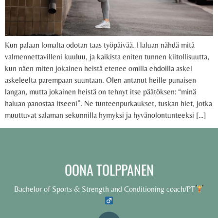
Kun palaan lomalta odotan taas työpäivää. Haluan nähdä mitä
valmennettavilleni kuuluu, ja kaikista eniten tunnen kiitollisuutta,
kun näen miten jokainen heistä etenee omilla ehdoilla askel
askeleelta parempaan suuntaan. Olen antanut heille punaisen
langan, mutta jokainen heistä on tehnyt itse päätöksen: “minä
haluan panostaa itseeni”. Ne tunteenpurkaukset, tuskan hiet, jotka
muuttuvat salaman sekunnilla hymyksi ja hyvänolontunteeksi […]
OONA TOLPPANEN
Bachelor of Sports & Strength and Conditioning coach/PT