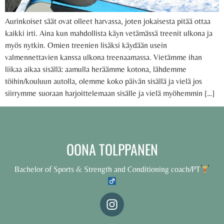
Aurinkoiset säät ovat olleet harvassa, joten jokaisesta pitää ottaa
kaikki irti. Aina kun mahdollista käyn vetämässä treenit ulkona ja
myös nytkin. Omien treenien lisäksi käydään usein
valmennettavien kanssa ulkona treenaamassa. Vietämme ihan
liikaa aikaa sisällä: aamulla heräämme kotona, lähdemme
töihin/kouluun autolla, olemme koko päivän sisällä ja vielä jos
siirrymme suoraan harjoittelemaan sisälle ja vielä myöhemmin […]
OONA TOLPPANEN
Bachelor of Sports & Strength and Conditioning coach/PT