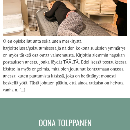
Olen opiskellut unta sekä unen merkitystä
harjoittelussa/palautumisessa ja näiden kokonaisuuksien ymmärrys
on myös tärkeä osa omaa valmennusta. Kirjoitin aiemmin napakan
postauksen unesta, jonka löydät TÄÄLTÄ. Edellisessä postauksessa
käsittelin myös ongelmia, mitä olen joutunut kohtaamaan omassa
unessa; kuten puutumista käsissä, joka on herättänyt monesti
keskellä yötä. Tästä johtuen päätin, että ainoa ratkaisu on heivata
vanha n. […]
OONA TOLPPANEN