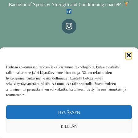
Bachelor of Sports & Strength and Conditioning coach/PT
© 2025 Oona Tolppanen – All rights reserved
Parhaan kokemuksen tarjoamiseksi käytämme teknologioita, kuten evästeitä,
tallentaaksemme ja/tai käyttääksemme laitetietoja. Näiden tekniikoiden
·
Käyttöehdot
Tietosuojakäytäntö
hyväksyminen antaa meille mahdollisuuden käsitellä tietoja, kuten
selauskäyttäytymistä tai yksilöllisiä tunnuksia tällä sivustolla. Suostumuksen
antaminen tai peruuttaminen voi vaikuttaa haitallisesti tiettyihin ominaisuuksiin ja
toimintoihin.
Oona Tolppanen · Finland
Powered by
Group coaching software CoCoach
HYVÄKSYN
KIELLÄN