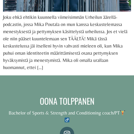
Joku ehkä ehtikin kuunnella viimeisimmän Urheilun äärellä-
podcastin, jossa Mika Poutala on mun kanssa keskustelemassa
menestyksestä ja pettymyksen käsittelystä urheilussa. Jos et vielä
ole niin pääset kuuntelemaan sen TÄÄLTÄ! Mikä tässä
keskustelussa jäi itselleni hyvin vahvasti mieleen oli, kun Mika
puhui oman identiteetin määrittämisestä osana pettymyksen
hyväksymistä ja menestymistä. Mika oli omalla urallaan
huomannut, ettei […]
OONA TOLPPANEN
Bachelor of Sports & Strength and Conditioning coach/PT