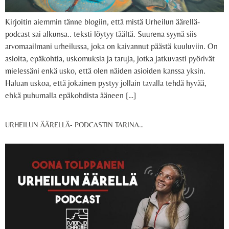
Kirjoitin aiemmin tänne blogiin, että mistä Urheilun äärellä-
podcast sai alkunsa.. teksti löytyy täältä. Suurena syynä siis
arvomaailmani urheilussa, joka on kaivannut päästä kuuluviin. On
asioita, epäkohtia, uskomuksia ja taruja, jotka jatkuvasti pyörivät
mielessäni enkä usko, että olen näiden asioiden kanssa yksin.
Haluan uskoa, että jokainen pystyy jollain tavalla tehdä hyvää,
ehkä puhumalla epäkohdista ääneen […]
URHEILUN ÄÄRELLÄ- PODCASTIN TARINA…