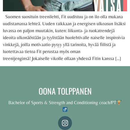
Suomen suosituin treenilehti, Fit uudistuu ja on ilo olla mukana
uudistamassa lehteä. Uuden raikkaan ja energisen ulkoasun lisäksi
luvassa on paljon muutakin, kuten: liikunta- ja ruokatrendejä
ideoita ulkonäöstään ja tyylistään huolehtivalle naiselle inspiroivia
vinkkejä, joilla motivaatio pysyy yllä tarinoita, hyvää fiilistä ja
luotettavaa tietoa Fit perustaa myös oman
treenijenginsä! Jokaiselle vikolle ollaan yhdessä Fitin kanssa […]
OONA TOLPPANEN
Bachelor of Sports & Strength and Conditioning coach/PT