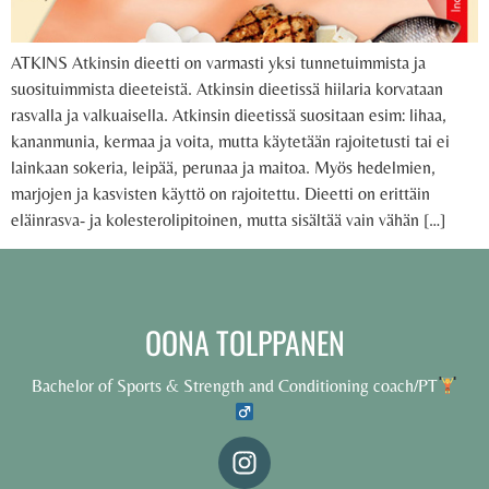
ATKINS Atkinsin dieetti on varmasti yksi tunnetuimmista ja
suosituimmista dieeteistä. Atkinsin dieetissä hiilaria korvataan
rasvalla ja valkuaisella. Atkinsin dieetissä suositaan esim: lihaa,
kananmunia, kermaa ja voita, mutta käytetään rajoitetusti tai ei
lainkaan sokeria, leipää, perunaa ja maitoa. Myös hedelmien,
marjojen ja kasvisten käyttö on rajoitettu. Dieetti on erittäin
eläinrasva- ja kolesterolipitoinen, mutta sisältää vain vähän […]
OONA TOLPPANEN
Bachelor of Sports & Strength and Conditioning coach/PT