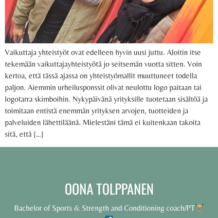
Vaikuttaja yhteistyöt ovat edelleen hyvin uusi juttu. Aloitin itse
tekemään vaikuttajayhteistyötä jo seitsemän vuotta sitten. Voin
kertoa, että tässä ajassa on yhteistyömallit muuttuneet todella
paljon. Aiemmin urheilusponssit olivat neulottu logo paitaan tai
logotarra skimboihin. Nykypäivänä yrityksille tuotetaan sisältöä ja
toimitaan entistä enemmän yrityksen arvojen, tuotteiden ja
palveluiden lähettiläänä. Mielestäni tämä ei kuitenkaan takoita
sitä, että […]
OONA TOLPPANEN
Bachelor of Sports & Strength and Conditioning coach/PT