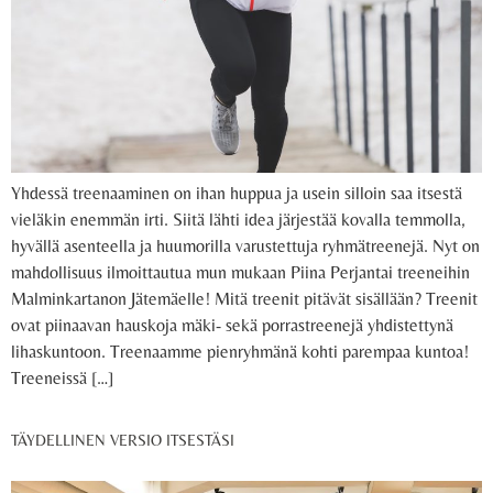
Yhdessä treenaaminen on ihan huppua ja usein silloin saa itsestä
vieläkin enemmän irti. Siitä lähti idea järjestää kovalla temmolla,
hyvällä asenteella ja huumorilla varustettuja ryhmätreenejä. Nyt on
mahdollisuus ilmoittautua mun mukaan Piina Perjantai treeneihin
Malminkartanon Jätemäelle! Mitä treenit pitävät sisällään? Treenit
ovat piinaavan hauskoja mäki- sekä porrastreenejä yhdistettynä
lihaskuntoon. Treenaamme pienryhmänä kohti parempaa kuntoa!
Treeneissä […]
TÄYDELLINEN VERSIO ITSESTÄSI