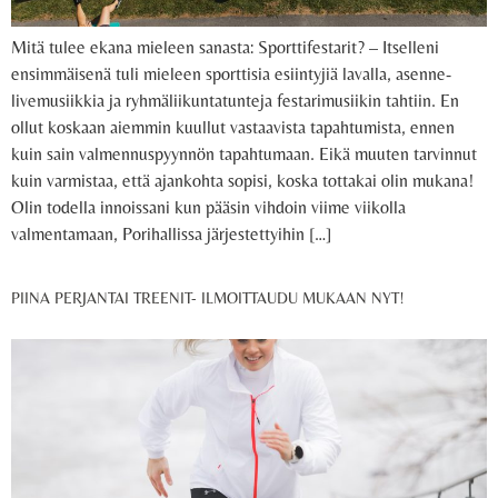
Mitä tulee ekana mieleen sanasta: Sporttifestarit? – Itselleni
ensimmäisenä tuli mieleen sporttisia esiintyjiä lavalla, asenne-
livemusiikkia ja ryhmäliikuntatunteja festarimusiikin tahtiin. En
ollut koskaan aiemmin kuullut vastaavista tapahtumista, ennen
kuin sain valmennuspyynnön tapahtumaan. Eikä muuten tarvinnut
kuin varmistaa, että ajankohta sopisi, koska tottakai olin mukana!
Olin todella innoissani kun pääsin vihdoin viime viikolla
valmentamaan, Porihallissa järjestettyihin […]
PIINA PERJANTAI TREENIT- ILMOITTAUDU MUKAAN NYT!