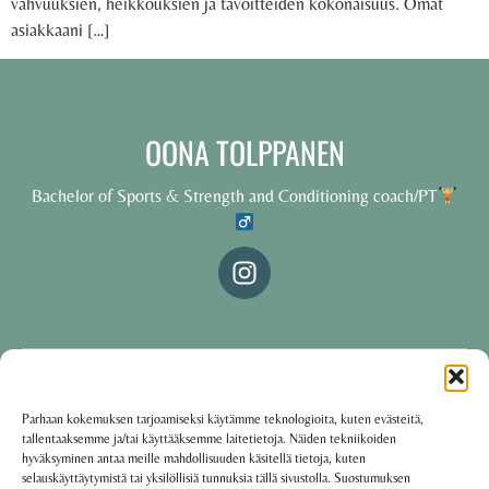
vahvuuksien, heikkouksien ja tavoitteiden kokonaisuus. Omat
asiakkaani […]
OONA TOLPPANEN
Bachelor of Sports & Strength and Conditioning coach/PT
© 2025 Oona Tolppanen – All rights reserved
Parhaan kokemuksen tarjoamiseksi käytämme teknologioita, kuten evästeitä,
tallentaaksemme ja/tai käyttääksemme laitetietoja. Näiden tekniikoiden
·
Käyttöehdot
Tietosuojakäytäntö
hyväksyminen antaa meille mahdollisuuden käsitellä tietoja, kuten
selauskäyttäytymistä tai yksilöllisiä tunnuksia tällä sivustolla. Suostumuksen