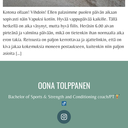
Kotona ollaan! Vihdoin! EIlen palasimme puolen päivän aikaan
sopivasti näin Vapuksi kotiin. Hyvää vappupäivää kaikille. Tällä
hetkellä on aika väsynyt, mutta hyvä fiilis. Heräsin 6.00 aivan
pirteänä ja valmiina päivään, mikä on tietenkin ihan normaalia aika
eron takia. Reissusta on paljon kerrottavaa ja ajattelinkin, että on
kiva jakaa kokemuksia moneen postaukseen, kuitenkin niin paljon
asioita […]
OONA TOLPPANEN
Bachelor of Sports & Strength and Conditioning coach/PT