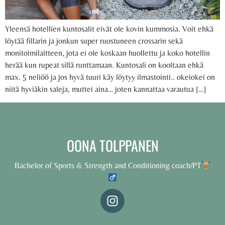
Yleensä hotellien kuntosalit eivät ole kovin kummosia. Voit ehkä
löytää fillarin ja jonkun super ruostuneen crossarin sekä
monitoimilaitteen, jota ei ole koskaan huollettu ja koko hotellin
herää kun rupeat sillä runttamaan. Kuntosali on kooltaan ehkä
max. 5 neliöö ja jos hyvä tuuri käy löytyy ilmastointi.. okeiokei on
niitä hyviäkin saleja, muttei aina… joten kannattaa varautua […]
OONA TOLPPANEN
Bachelor of Sports & Strength and Conditioning coach/PT