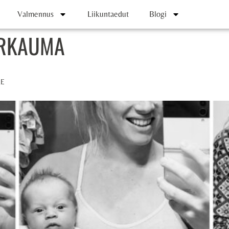
Valmennus
Liikuntaedut
Blogi
ERKAUMA
RE