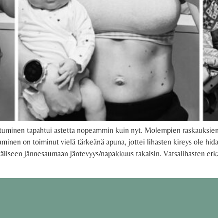
tuminen tapahtui astetta nopeammin kuin nyt. Molempien raskauksien j
minen on toiminut vielä tärkeänä apuna, jottei lihasten kireys ole hid
väliseen jännesaumaan jäntevyys/napakkuus takaisin. Vatsalihasten erka