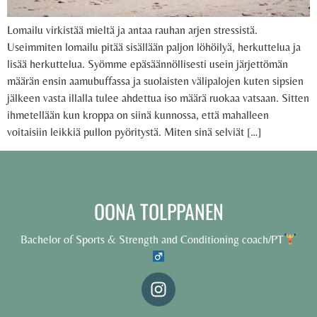
Lomailu virkistää mieltä ja antaa rauhan arjen stressistä.
Useimmiten lomailu pitää sisällään paljon löhöilyä, herkuttelua ja
lisää herkuttelua. Syömme epäsäännöllisesti usein järjettömän
määrän ensin aamubuffassa ja suolaisten välipalojen kuten sipsien
jälkeen vasta illalla tulee ahdettua iso määrä ruokaa vatsaan. Sitten
ihmetellään kun kroppa on siinä kunnossa, että mahalleen
voitaisiin leikkiä pullon pyöritystä. Miten sinä selviät […]
OONA TOLPPANEN
Bachelor of Sports & Strength and Conditioning coach/PT