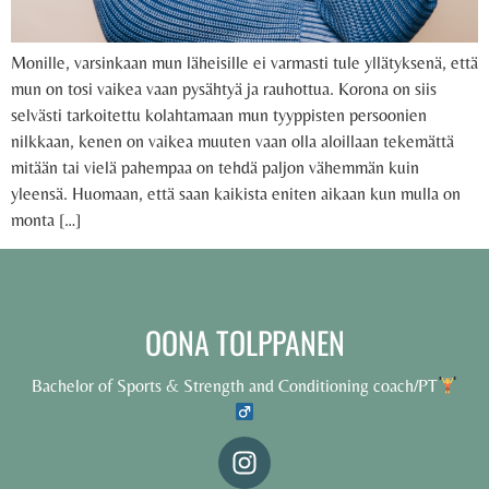
Monille, varsinkaan mun läheisille ei varmasti tule yllätyksenä, että
mun on tosi vaikea vaan pysähtyä ja rauhottua. Korona on siis
selvästi tarkoitettu kolahtamaan mun tyyppisten persoonien
nilkkaan, kenen on vaikea muuten vaan olla aloillaan tekemättä
mitään tai vielä pahempaa on tehdä paljon vähemmän kuin
yleensä. Huomaan, että saan kaikista eniten aikaan kun mulla on
monta […]
OONA TOLPPANEN
Bachelor of Sports & Strength and Conditioning coach/PT