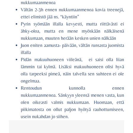
nukkumaanmenoa
Vältän 2-3h ennen nukkumaanmenoa kovia treenejä,
ettei elimistö jää ns. “käyntiin”
Pyrin syömään illalla kevyesti, mutta riittävästi ei
ähky-oloa, mutta en mene myöskään nälkäisenä
nukkumaan, muuten herään kesken unien nälkään
Juon eniten aamusta- päivään, vältän runsasta juomista
illalla
Pidän makuuhuoneen viileänä, ei saisi olla liian
lämmin tai kylmä. Lisäksi makuuhuoneen olisi hyvä
olla tarpeeksi pimeä, näin talvella sen suhteen ei ole
ongelmaa.
Rentoudun kunnolla ennen
nukkumaanmenoa. Sänkyyn yleensä menen vasta, kun
olen oikeasti valmis nukkumaan. Huomaan, että
piikimatosta on ollut paljon hyötyä rauhottumiseen,
usein nukahdan jo siihen.