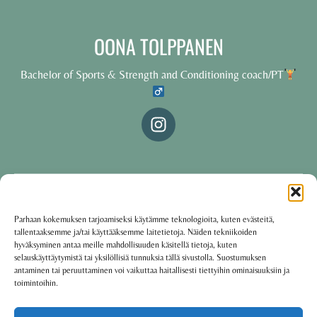
OONA TOLPPANEN
Bachelor of Sports & Strength and Conditioning coach/PT
© 2025 Oona Tolppanen – All rights reserved
Parhaan kokemuksen tarjoamiseksi käytämme teknologioita, kuten evästeitä,
tallentaaksemme ja/tai käyttääksemme laitetietoja. Näiden tekniikoiden
·
Käyttöehdot
Tietosuojakäytäntö
hyväksyminen antaa meille mahdollisuuden käsitellä tietoja, kuten
selauskäyttäytymistä tai yksilöllisiä tunnuksia tällä sivustolla. Suostumuksen
antaminen tai peruuttaminen voi vaikuttaa haitallisesti tiettyihin ominaisuuksiin ja
toimintoihin.
Oona Tolppanen · Finland
Powered by
Group coaching software CoCoach