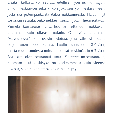
Lisäksi kellosta voi seurata edellisen yön nukkumisajan,
viikon keskiarvon sekä viikon jokaisen yön keskisykkeen,
jotta saa pidempiaikaista dataa nukkumisesta. Haluan nyt
tosissaan seurata, onko nukkumisessani jotain huomioitavaa.
Viimeksi kun seurasin unta, huomasin että luulin nukkuvani
enemmän kuin oikeasti nukuin. Olin yöllä enemmän
“valveunessa”- kun osasin odottaa, joka vähensi todella
paljon unen loppulukemaa. Luulin nukkuneeni 8-9h/vrk,
mutta todellisuudessa unitunnit olivat keskimäärin 6-7h/vrk.
Nyt kun olen seurannut unta
Suunnon
uniseurannalla,
huomaan että keskisyke on korkeammalla kuin yleensä
levossa, sekä nukahtamisaika on pidentynyt.