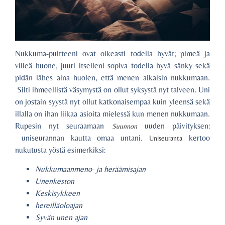
Nukkuma-puitteeni ovat oikeasti todella hyvät; pimeä ja
viileä huone, juuri itselleni sopiva todella hyvä sänky sekä
pidän lähes aina huolen, että menen aikaisin nukkumaan.
Silti ihmeellistä väsymystä on ollut syksystä nyt talveen. Uni
on jostain syystä nyt ollut katkonaisempaa kuin yleensä sekä
illalla on ihan liikaa asioita mielessä kun menen nukkumaan.
Rupesin nyt seuraamaan
uuden päivityksen:
Suunnon
uniseurannan kautta omaa untani.
kertoo
Uniseuranta
nukutusta yöstä esimerkiksi:
Nukkumaanmeno- ja h
eräämisajan
Unenkeston
Keskisykkeen
hereilläoloajan
Syvän unen ajan