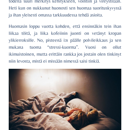
todella suuri merkitys kehitykseen, vointiin ja vireystilaan.
Heti kun on nukkunut huonosti sen huomaa suorituskyvyssä
ja ihan yleisesti omassa tarkkuudessa tehdä asioita.
Huomasin loppu vuotta kohden, että ensinnäkin tein ihan
liikaa töitä, ja liika kofeiinin juonti on vetänyt kropan
ylikierroksille. No, pisteenä i:n päälle polvileikkaus ja sen
mukana tuoma “stressi-kuorma”. Vuosi on ollut
ikimuistoinen, mutta erittäin rankka jos jostain olen tinkinyt
niin levosta, mistä ei missään nimessä saisi tinkiä.