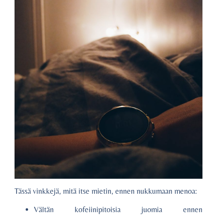
Tässä vinkkejä, mitä itse mietin, ennen nukkumaan menoa:
Vältän kofeiinipitoisia juomia ennen