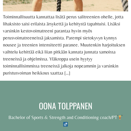
Toiminnallisuutta kannattaa lisätä perus salitreenien ohelle, jotta
lihaksisto saisi erilaista ärsykettä ja kehitystä tapahtuisi. Lisäksi
varsinkin kestovoimatreeni parantaa hyvin myös
perusvoimatreeneissä jaksamista. Parempi sietokyvyn kynnys
nousee ja treenien intensiteetti paranee. Muutenkin harjoituksen
vaihtelu kehittää eikä liian pitkään kannata junnata samoissa
treeneissä ja ohjelmissa. Yläkroppa usein hyytyy
toiminnallisimmissa treeneissä jalkoja nopeammin ja varsinkin
puristusvoiman heikkous saattaa […]
OONA TOLPPANEN
Bachelor of Sports & Strength and Conditioning coach/PT