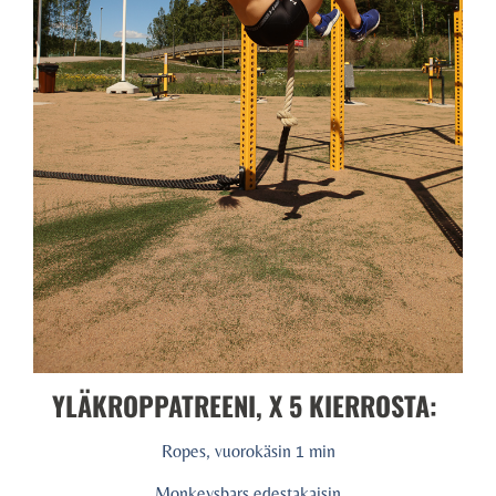
YLÄKROPPATREENI, X 5 KIERROSTA:
Ropes, vuorokäsin 1 min
Monkeysbars edestakaisin