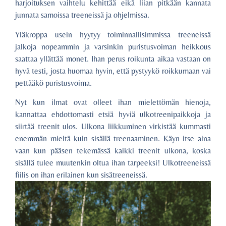
harjoituksen vaihtelu kehittää eikä liian pitkään kannata
junnata samoissa treeneissä ja ohjelmissa.
Yläkroppa usein hyytyy toiminnallisimmissa treeneissä
jalkoja nopeammin ja varsinkin puristusvoiman heikkous
saattaa yllättää monet. Ihan perus roikunta aikaa vastaan on
hyvä testi, josta huomaa hyvin, että pystyykö roikkumaan vai
pettääkö puristusvoima.
Nyt kun ilmat ovat olleet ihan mielettömän hienoja,
kannattaa ehdottomasti etsiä hyviä ulkotreenipaikkoja ja
siirtää treenit ulos. Ulkona liikkuminen virkistää kummasti
enemmän mieltä kuin sisällä treenaaminen. Käyn itse aina
vaan kun pääsen tekemässä kaikki treenit ulkona, koska
sisällä tulee muutenkin oltua ihan tarpeeksi! Ulkotreeneissä
fiilis on ihan erilainen kun sisätreeneissä.