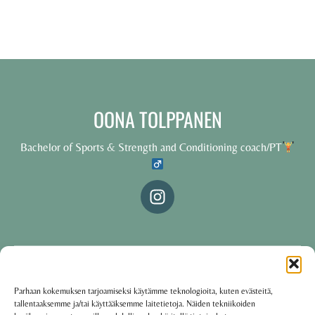
OONA TOLPPANEN
Bachelor of Sports & Strength and Conditioning coach/PT
© 2025 Oona Tolppanen – All rights reserved
Parhaan kokemuksen tarjoamiseksi käytämme teknologioita, kuten evästeitä,
tallentaaksemme ja/tai käyttääksemme laitetietoja. Näiden tekniikoiden
·
Käyttöehdot
Tietosuojakäytäntö