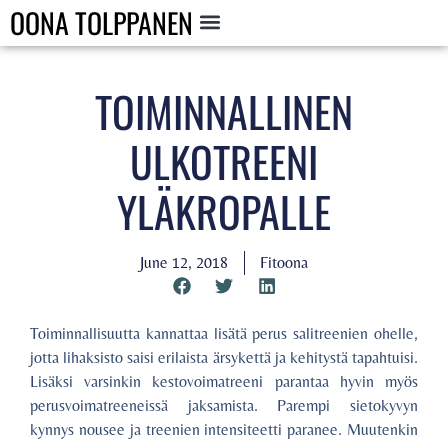
OONA TOLPPANEN
TOIMINNALLINEN
ULKOTREENI
YLÄKROPALLE
June 12, 2018
Fitoona
Toiminnallisuutta kannattaa lisätä perus salitreenien ohelle,
jotta lihaksisto saisi erilaista ärsykettä ja kehitystä tapahtuisi.
Lisäksi varsinkin kestovoimatreeni parantaa hyvin myös
perusvoimatreeneissä jaksamista. Parempi sietokyvyn
kynnys nousee ja treenien intensiteetti paranee. Muutenkin