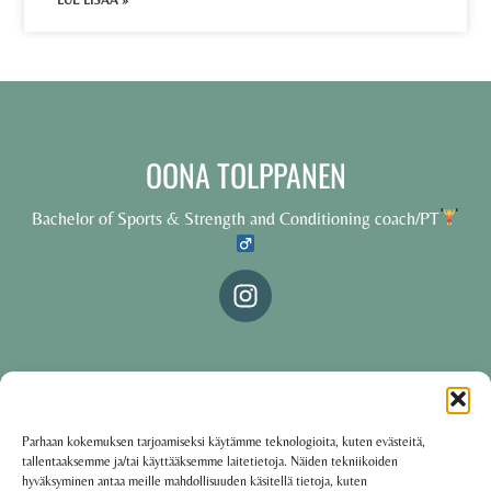
LUE LISÄÄ »
OONA TOLPPANEN
Bachelor of Sports & Strength and Conditioning coach/PT
© 2025 Oona Tolppanen – All rights reserved
Parhaan kokemuksen tarjoamiseksi käytämme teknologioita, kuten evästeitä,
tallentaaksemme ja/tai käyttääksemme laitetietoja. Näiden tekniikoiden
·
Käyttöehdot
Tietosuojakäytäntö
hyväksyminen antaa meille mahdollisuuden käsitellä tietoja, kuten