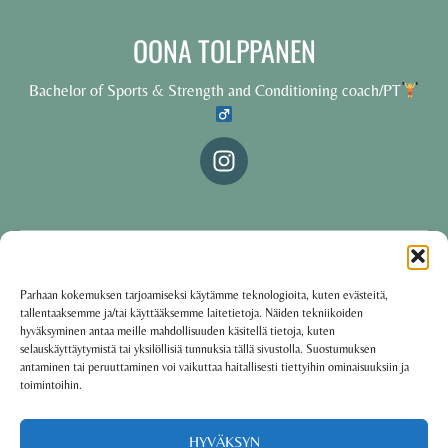
OONA TOLPPANEN
Bachelor of Sports & Strength and Conditioning coach/PT
© 2025 Oona Tolppanen – All rights reserved
Parhaan kokemuksen tarjoamiseksi käytämme teknologioita, kuten evästeitä,
tallentaaksemme ja/tai käyttääksemme laitetietoja. Näiden tekniikoiden
·
Käyttöehdot
Tietosuojakäytäntö
hyväksyminen antaa meille mahdollisuuden käsitellä tietoja, kuten
selauskäyttäytymistä tai yksilöllisiä tunnuksia tällä sivustolla. Suostumuksen
antaminen tai peruuttaminen voi vaikuttaa haitallisesti tiettyihin ominaisuuksiin ja
toimintoihin.
Oona Tolppanen · Finland
Powered by
Group coaching software CoCoach
HYVÄKSYN