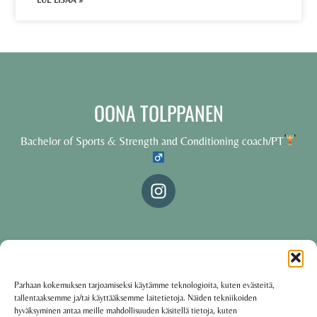
LUE LISÄÄ »
OONA TOLPPANEN
Bachelor of Sports & Strength and Conditioning coach/PT
© 2025 Oona Tolppanen – All rights reserved
Parhaan kokemuksen tarjoamiseksi käytämme teknologioita, kuten evästeitä,
tallentaaksemme ja/tai käyttääksemme laitetietoja. Näiden tekniikoiden
·
Käyttöehdot
Tietosuojakäytäntö
hyväksyminen antaa meille mahdollisuuden käsitellä tietoja, kuten