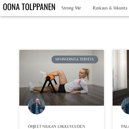
OONA TOLPPANEN
Strong Me
Raskaus & liikunta
HYVINVOINTI & TERVEYS
OHJEET NILKAN LIIKKUVUUDEN
PAL