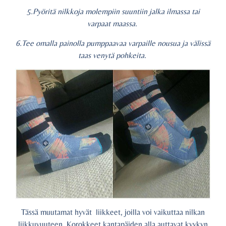
5.Pyöritä nilkkoja molempiin suuntiin jalka ilmassa tai
varpaat maassa.
6.Tee omalla painolla pumppaavaa varpaille nousua ja välissä
taas venytä pohkeita.
Tässä muutamat hyvät liikkeet, joilla voi vaikuttaa nilkan
liikkuvuuteen. Korokkeet kantapäiden alla auttavat kyykyn