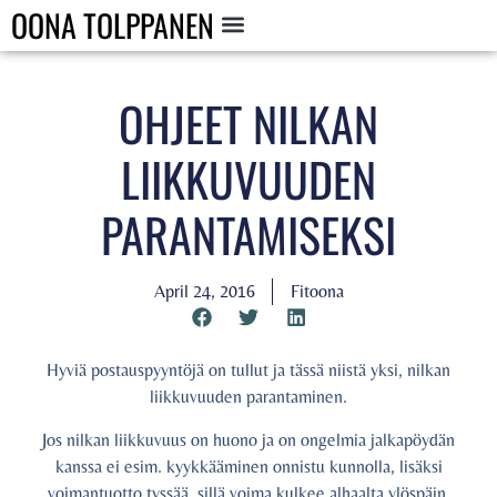
OONA TOLPPANEN
OHJEET NILKAN
LIIKKUVUUDEN
PARANTAMISEKSI
April 24, 2016
Fitoona
Hyviä postauspyyntöjä on tullut ja tässä niistä yksi, nilkan
liikkuvuuden parantaminen.
Jos nilkan liikkuvuus on huono ja on ongelmia jalkapöydän
kanssa ei esim. kyykkääminen onnistu kunnolla, lisäksi
voimantuotto tyssää, sillä voima kulkee alhaalta ylöspäin.