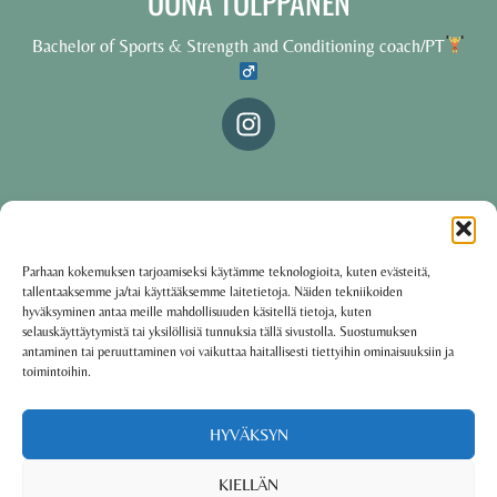
OONA TOLPPANEN
Bachelor of Sports & Strength and Conditioning coach/PT
© 2025 Oona Tolppanen – All rights reserved
Parhaan kokemuksen tarjoamiseksi käytämme teknologioita, kuten evästeitä,
tallentaaksemme ja/tai käyttääksemme laitetietoja. Näiden tekniikoiden
·
Käyttöehdot
Tietosuojakäytäntö
hyväksyminen antaa meille mahdollisuuden käsitellä tietoja, kuten
selauskäyttäytymistä tai yksilöllisiä tunnuksia tällä sivustolla. Suostumuksen
antaminen tai peruuttaminen voi vaikuttaa haitallisesti tiettyihin ominaisuuksiin ja
toimintoihin.
Oona Tolppanen · Finland
Powered by
Group coaching software CoCoach
HYVÄKSYN
KIELLÄN