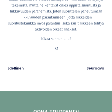
tekemistä, mutta heikentävät oikea oppista suoritusta ja
liikkuvuuden paranemista. Joten suosittelen paneutumaan
liikkuvuuden parantamiseen, jotta liikkeiden
suoritustekniikka myös parantuisi sekä saisit liikkeen tehtyä
aktivoiden oikeat lihakset.
Kivaa sunnuntaita!
-O
Edellinen
Seuraava