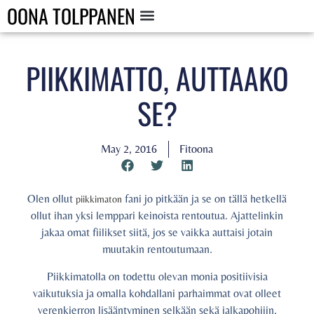
OONA TOLPPANEN
PIIKKIMATTO, AUTTAAKO
SE?
May 2, 2016
Fitoona
Olen ollut
fani jo pitkään ja se on tällä hetkellä
piikkimaton
ollut ihan yksi lemppari keinoista rentoutua. Ajattelinkin
jakaa omat fiilikset siitä, jos se vaikka auttaisi jotain
muutakin rentoutumaan.
Piikkimatolla on todettu olevan monia positiivisia
vaikutuksia ja omalla kohdallani parhaimmat ovat olleet
verenkierron lisääntyminen selkään sekä jalkapohjiin,