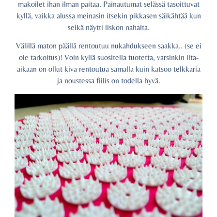
makoilet ihan ilman paitaa. Painautumat selässä tasoittuvat
kyllä, vaikka alussa meinasin itsekin pikkasen säikähtää kun
selkä näytti liskon nahalta.
Välillä maton päällä rentoutuu nukahdukseen saakka.. (se ei
ole tarkoitus)! Voin kyllä suositella tuotetta, varsinkin ilta-
aikaan on ollut kiva rentoutua samalla kuin katsoo telkkaria
ja noustessa fiilis on todella hyvä.