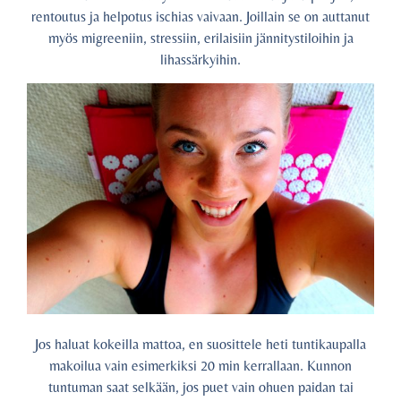
rentoutus ja helpotus ischias vaivaan. Joillain se on auttanut
myös migreeniin, stressiin, erilaisiin jännitystiloihin ja
lihassärkyihin.
Jos haluat kokeilla mattoa, en suosittele heti tuntikaupalla
makoilua vain esimerkiksi 20 min kerrallaan. Kunnon
tuntuman saat selkään, jos puet vain ohuen paidan tai